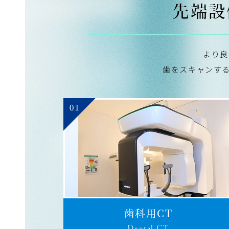
先端設
より良
歯をスキャンす
歯科用CT
Dental CT