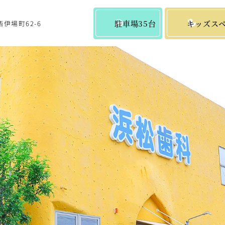
駐車場35台
キッズス
西伊場町62-6