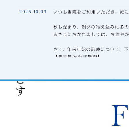
2025.10.03
いつも当院をご利用いただき、誠に
秋も深まり、朝夕の冷え込みに冬
皆さまにおかれましては、お健や
さて、年末年始の診療について、下
【年末年始 休診期間】
2025
年12月28日（日）～2026年
年内の最終診療日は
2025年12月
年始の診療開始日は
2026年1月5
休診期間中はお電話の対応を休止さ
急なお痛みなどが発生した際は、
患者さまにはご不便をおかけいた
皆さまが穏やかに新年を迎えられ