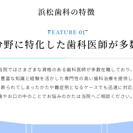
康を守る身近な歯科医院として、より一層努力してまいりま
浜松歯科の特徴
、よろしくお願い申し上げます。
ては、受付までお気軽にお問い合わせください。
FEATURE 01
分野に特化した
歯科医師が多
今後共よろしくお願いいたします。
当院ではさまざまな資格のある歯科医師が多数在籍しており
の豊富な知識と経験を活かした専門性の高い歯科治療を提供し
を断られてしまったかたや難症例となるケースでも迅速に対応
歯やお口の中のことでお悩みのかたは当院へご相談ください