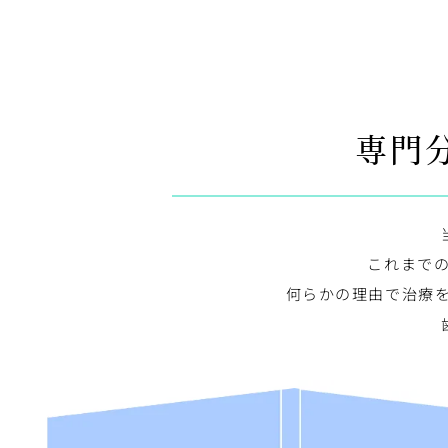
今後とも、地域の皆さまのお口の健
引き続きのご愛顧を賜りますよう
※休診日やご不明な点につきまし
専門
2024.12.10
HPをリニューアルいたしました。
これまで
何らかの理由で治療